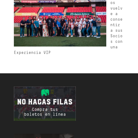
os
vuelv
e a
conse
ntir
a sus
Socio
s con
una
Experiencia VIP