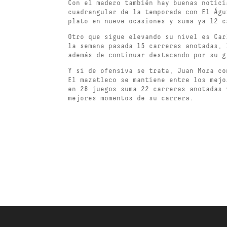
Con el madero también hay buenas notici
cuadrangular de la temporada con El Águ
plato en nueve ocasiones y suma ya 12 c
Otro que sigue elevando su nivel es Car
la semana pasada 15 carreras anotadas, 
además de continuar destacando por su g
Y si de ofensiva se trata, Juan Mora co
El mazatleco se mantiene entre los mejo
en 28 juegos suma 22 carreras anotadas 
mejores momentos de su carrera.