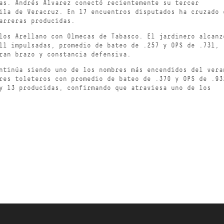
as. Andrés Álvarez conectó recientemente su tercer
ila de Veracruz. En 17 encuentros disputados ha cruzado 
arreras producidas.
los Arellano con Olmecas de Tabasco. El jardinero alcanz
11 impulsadas, promedio de bateo de .257 y OPS de .731,
ran brazo y constancia defensiva.
ntinúa siendo uno de los nombres más encendidos del vera
res toleteros con promedio de bateo de .370 y OPS de .93
y 13 producidas, confirmando que atraviesa uno de los