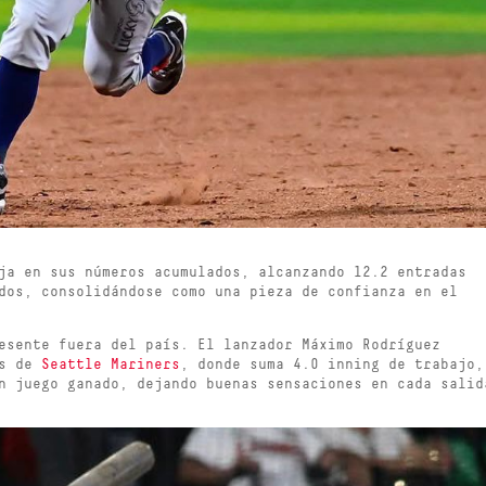
ja en sus números acumulados, alcanzando 12.2 entradas
dos, consolidándose como una pieza de confianza en el
esente fuera del país. El lanzador Máximo Rodríguez
es de
Seattle Mariners
, donde suma 4.0 inning de trabajo,
n juego ganado, dejando buenas sensaciones en cada salid