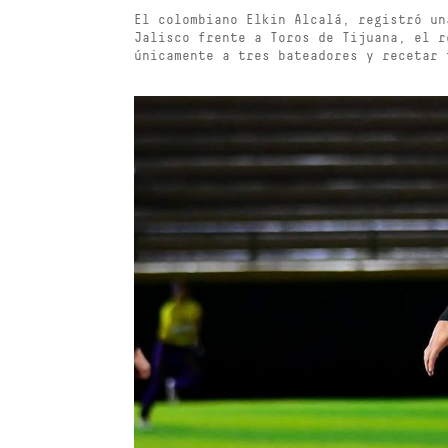
El colombiano Elkin Alcalá, registró un
Jalisco frente a Toros de Tijuana, el r
únicamente a tres bateadores y recetar 