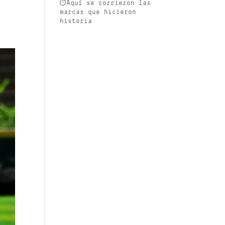
⏱️Aquí se corrieron las
marcas que hicieron
historia