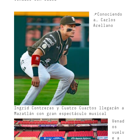
📌Conociendo
a… Carlos
Arellano
Ingrid Contreras y Cuatro Cuartos llegarán a
Mazatlán con gran espectáculo musical
Venad
os
vuelv
e a