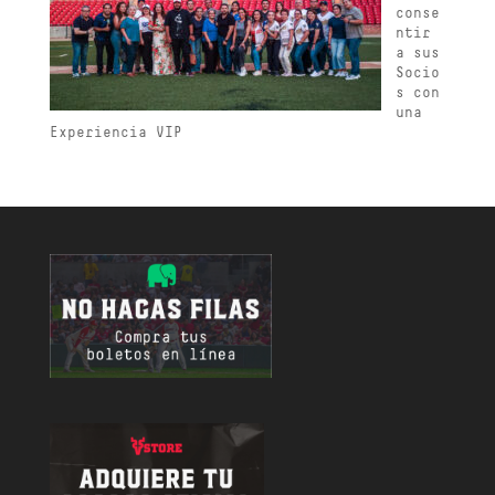
conse
ntir
a sus
Socio
s con
una
Experiencia VIP