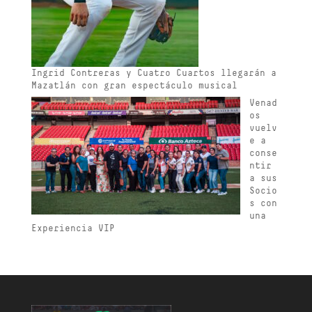
Ingrid Contreras y Cuatro Cuartos llegarán a
Mazatlán con gran espectáculo musical
Venad
os
vuelv
e a
conse
ntir
a sus
Socio
s con
una
Experiencia VIP