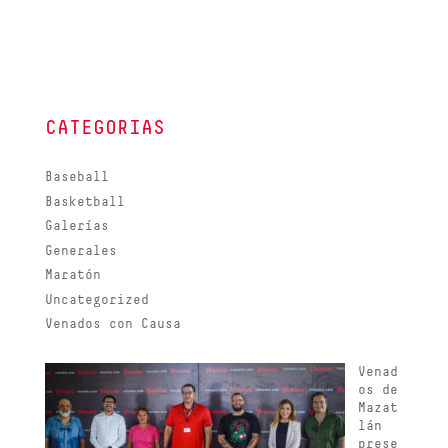
CATEGORIAS
Baseball
Basketball
Galerías
Generales
Maratón
Uncategorized
Venados con Causa
Venad
os de
Mazat
lán
prese