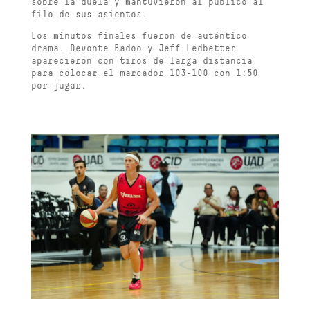
sobre la duela y mantuvieron al público al
filo de sus asientos.
Los minutos finales fueron de auténtico
drama. Devonte Badoo y Jeff Ledbetter
aparecieron con tiros de larga distancia
para colocar el marcador 103-100 con 1:50
por jugar.