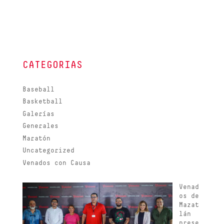
CATEGORIAS
Baseball
Basketball
Galerías
Generales
Maratón
Uncategorized
Venados con Causa
Venad
os de
Mazat
lán
prese