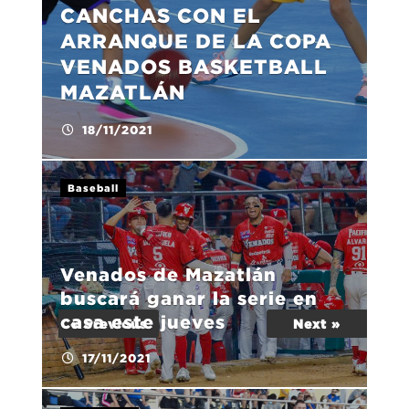
CANCHAS CON EL
ARRANQUE DE LA COPA
VENADOS BASKETBALL
MAZATLÁN
18/11/2021
Baseball
Venados de Mazatlán
buscará ganar la serie en
casa este jueves
« Previous
Next »
17/11/2021