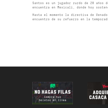
Santos es un jugador zurdo de 28 años d
encuentra en Mexicali, donde hoy sosten
Hasta el momento la directiva de Venado
encuentro de su refuerzo en la temporad