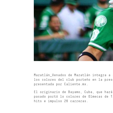
Mazatlán_Venados de Mazatlán integra a 
los colores del club porteño en la pres
presentada por Caliente.mx.
El originario de Bayamo, Cuba, que hará
pasado portó lo colores de Olmecas de T
hits e impulso 26 carreras.