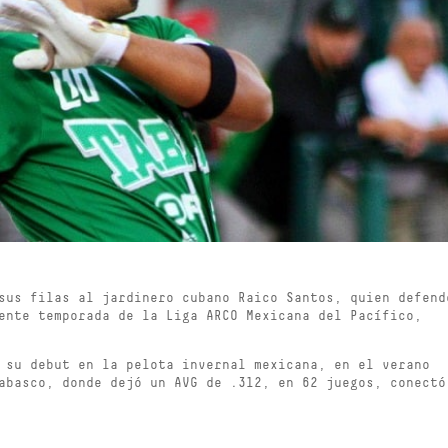
sus filas al jardinero cubano Raico Santos, quien defend
ente temporada de la Liga ARCO Mexicana del Pacífico,
 su debut en la pelota invernal mexicana, en el verano
abasco, donde dejó un AVG de .312, en 62 juegos, conectó