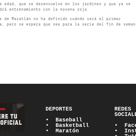
e edad, que se desenvuelve en los jardines y que ya se
drá entrenamiento con la novena roja.
s de Mazatlán no ha definido cuándo será el primer
a, pero se espera que sea para la serie del fin de seman
DEPORTES

REDES 
SOCIALE
•  Baseball
•  Basketball
•  Fac
•  Maratón
•  Ins