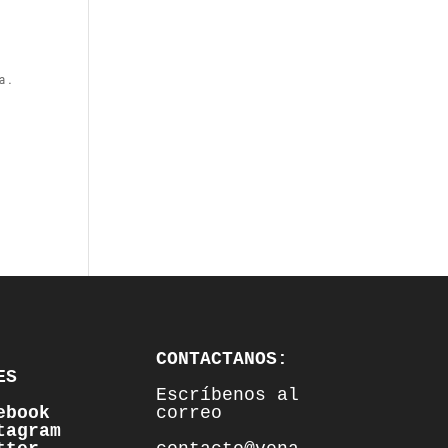
a.
CONTACTANOS:
S

Escríbenos al 
ebook
correo

tagram