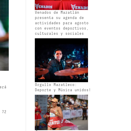
Venados de Mazatlán
presenta su agenda de
actividades para agosto
con eventos deportivos,
culturales y sociales
Orgullo Mazatleco:
erá
Deporte y Música unidos!
 72