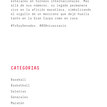
estelares en torneos internacionales. Más
allá de sus números, su legado permanece
vivo en la afición mazatleca, simbolizando
el orgullo de un mexicano que dejó huella
tanto en la Gran Carpa como en casa.
#YoSoyVenados. #80Aniversario
CATEGORIAS
Baseball
Basketball
Galerías
Generales
Maratón